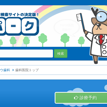
70038医院
登録中!
検索
ウ歯科
歯科医院トップ
診療予約