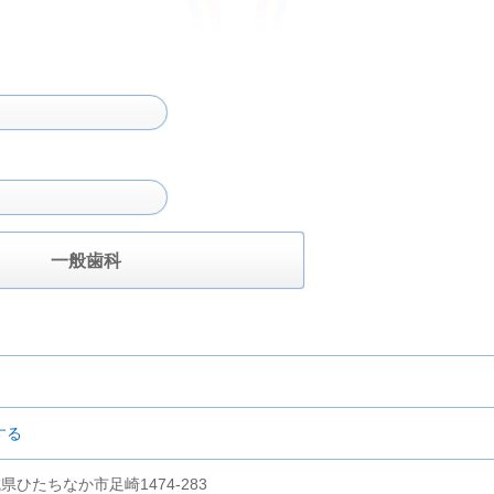
一般歯科
する
茨城県ひたちなか市足崎1474-283