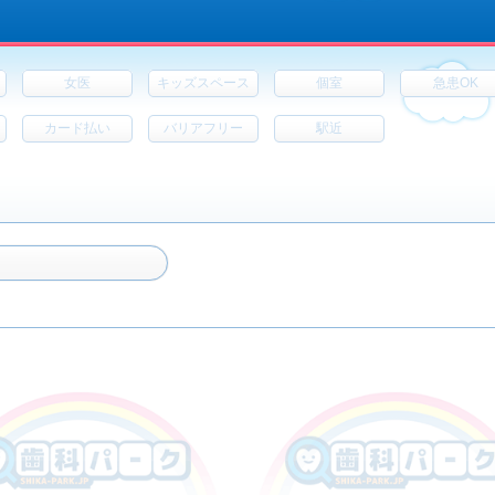
女医
キッズスペース
個室
急患OK
カード払い
バリアフリー
駅近