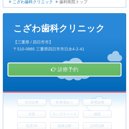
こざわ歯科クリニック
歯科医院トップ
こざわ歯科クリニック
【三重県 / 四日市市】
〒510-0885 三重県四日市市日永4-2-41
診療予約
休日診療
駐車場あり
夜間診療
女医
キッズスペース
個室
急患OK
無痛治療
訪問治療