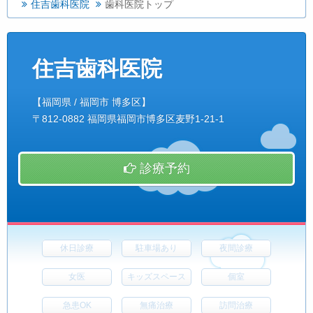
住吉歯科医院
歯科医院トップ
住吉歯科医院
【福岡県 / 福岡市 博多区】
〒812-0882 福岡県福岡市博多区麦野1-21-1
診療予約
休日診療
駐車場あり
夜間診療
女医
キッズスペース
個室
急患OK
無痛治療
訪問治療