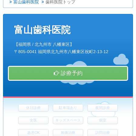
富山歯科医院
歯科医院トップ
富山歯科医院
【福岡県 / 北九州市 八幡東区】
〒805-0041 福岡県北九州市八幡東区祝町2-13-12
診療予約
休日診療
駐車場あり
夜間診療
女医
キッズスペース
個室
急患OK
無痛治療
訪問治療