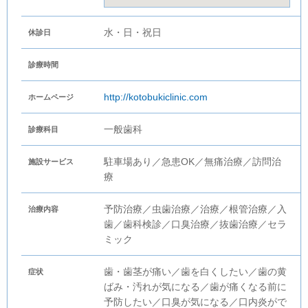
水・日・祝日
休診日
診療時間
http://kotobukiclinic.com
ホームページ
一般歯科
診療科目
駐車場あり／急患OK／無痛治療／訪問治
施設サービス
療
予防治療／虫歯治療／治療／根管治療／入
治療内容
歯／歯科検診／口臭治療／抜歯治療／セラ
ミック
歯・歯茎が痛い／歯を白くしたい／歯の黄
症状
ばみ・汚れが気になる／歯が痛くなる前に
予防したい／口臭が気になる／口内炎がで