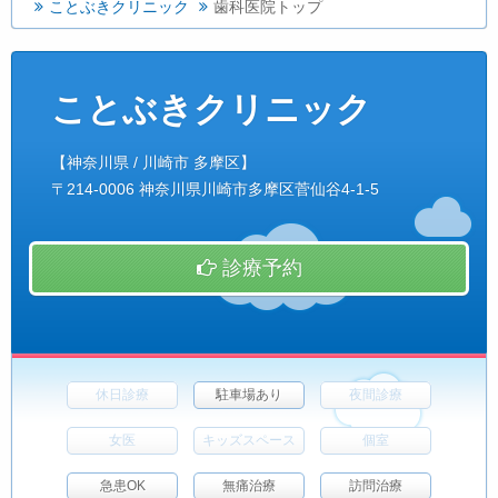
ことぶきクリニック
歯科医院トップ
ことぶきクリニック
【神奈川県 / 川崎市 多摩区】
〒214-0006 神奈川県川崎市多摩区菅仙谷4-1-5
診療予約
休日診療
駐車場あり
夜間診療
女医
キッズスペース
個室
急患OK
無痛治療
訪問治療