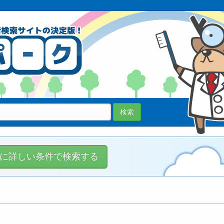
70038医院
登録中!
検索
に詳しい条件で検索する