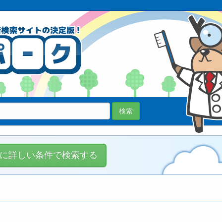
70038医院
登録中!
検索
に詳しい条件で検索する