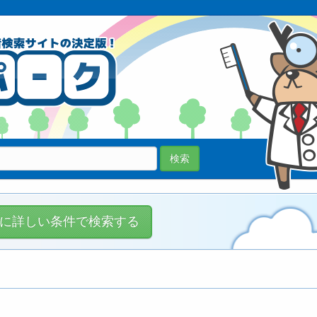
70038医院
登録中!
検索
に詳しい条件で検索する