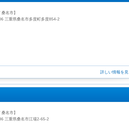
/ 桑名市】
106 三重県桑名市多度町多度854-2
詳しい情報を
/ 桑名市】
836 三重県桑名市江場2-65-2