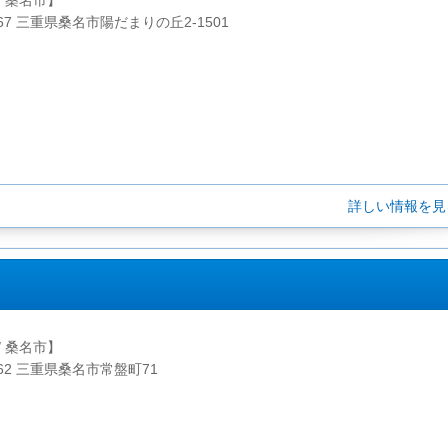
/ 桑名市】
867 三重県桑名市陽だまりの丘2-1501
詳しい情報を
/ 桑名市】
062 三重県桑名市常盤町71