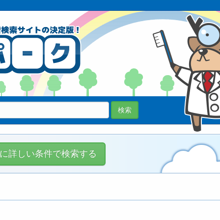
70038医院
登録中!
検索
に詳しい条件で検索する