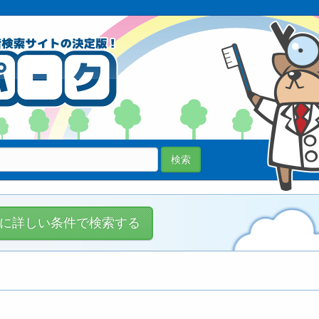
70038医院
登録中!
検索
に詳しい条件で検索する