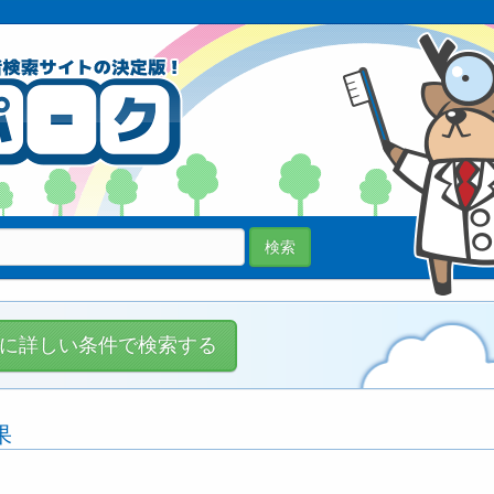
70038医院
登録中!
検索
に詳しい条件で検索する
果