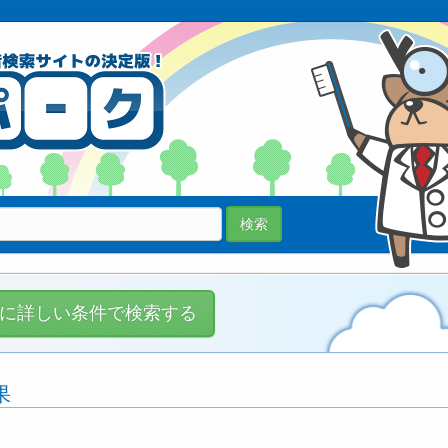
70038医院
登録中!
検索
に詳しい条件で検索する
果