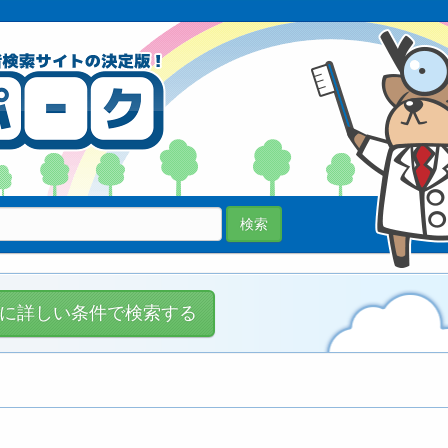
70038医院
登録中!
検索
に詳しい条件で検索する