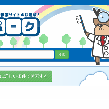
70038医院
登録中!
検索
に詳しい条件で検索する