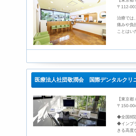
【東京都 
〒112-0
治療では
痛みや負
ことはい
医療法人社団敬潤会 国際デンタルクリ
【東京都 
〒150-0
◆全国8
◆インプ
きる高度