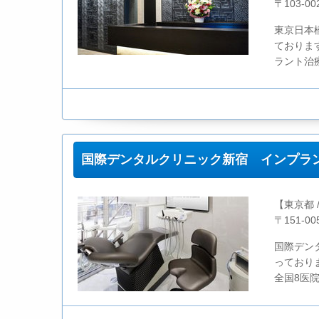
〒103-
東京日本
ておりま
ラント治
国際デンタルクリニック新宿 インプラ
【東京都 
〒151-0
国際デン
っており
全国8医院