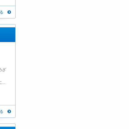
見る
めざ
..
見る