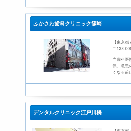
ふかさわ歯科クリニック篠崎
【東京都 
〒133-0
当歯科医
供。急患
くなる前
デンタルクリニック江戸川橋