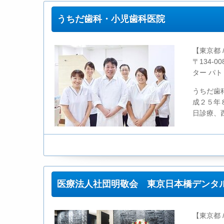
うちだ歯科・小児歯科医院
【東京都 
〒134-
ター パト
うちだ歯
成２５年
日診療、
医療法人社団明敬会 東京日本橋デンタ
【東京都 