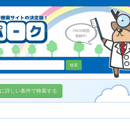
70038医院
登録中!
検索
に詳しい条件で検索する