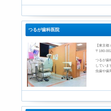
つるが歯科医院
【東京都 
〒180-0
つるが歯
していま
虫歯や歯