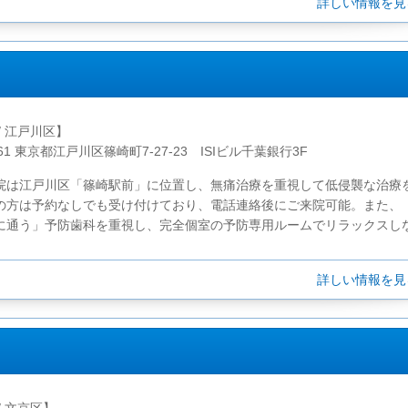
詳しい情報を
/ 江戸川区】
061 東京都江戸川区篠崎町7-27-23 ISIビル千葉銀行3F
院は江戸川区「篠崎駅前」に位置し、無痛治療を重視して低侵襲な治療
の方は予約なしでも受け付けており、電話連絡後にご来院可能。また、
に通う」予防歯科を重視し、完全個室の予防専用ルームでリラックスしな.
詳しい情報を