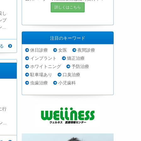
詳しくはこちら
設し
ンプ
..
注目のキーワード
見る
休日診療
女医
夜間診療
インプラント
矯正治療
ホワイトニング
予防治療
駐車場あり
口臭治療
虫歯治療
小児歯科
に行
..