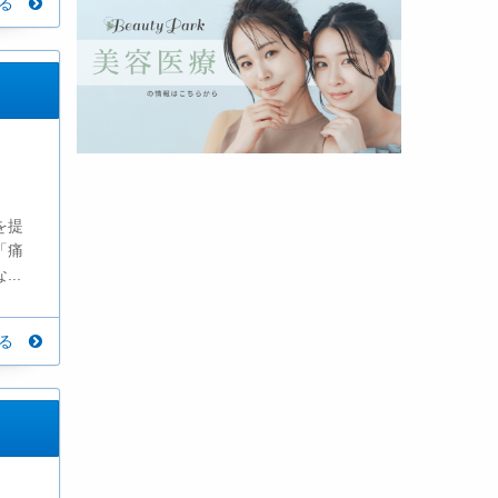
見る
を提
「痛
..
見る