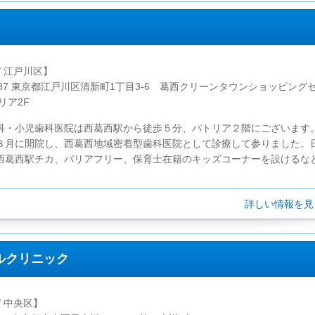
/ 江戸川区】
0087 東京都江戸川区清新町1丁目3-6 葛西クリーンタウンショッピング
リア2F
科・小児歯科医院は西葛西駅から徒歩５分、パトリア２階にございます
８月に開院し、西葛西地域密着型歯科医院として診療して参りました。
西葛西駅チカ、バリアフリー、保育士在籍のキッズコーナーを設けるなど.
詳しい情報を
ルクリニック
/ 中央区】