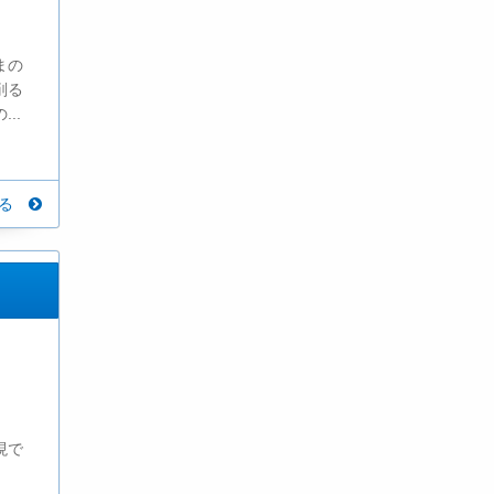
まの
削る
..
見る
現で