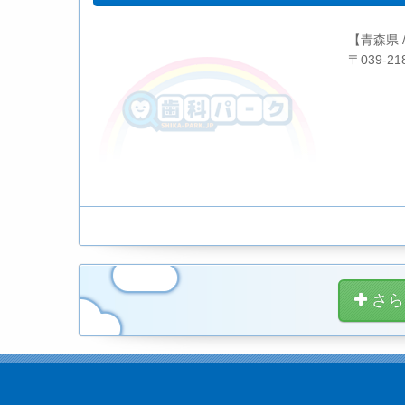
【青森県 
〒039-2
さら