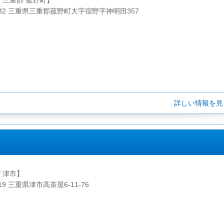
/ 三重郡 菰野町】
1232 三重県三重郡菰野町大字宿野字神明田357
詳しい情報を
/ 津市】
819 三重県津市高茶屋6-11-76