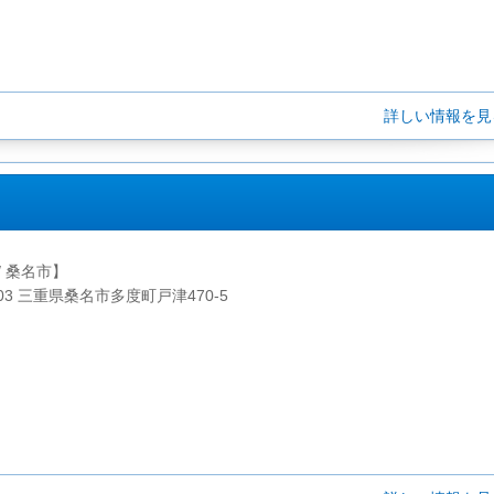
詳しい情報を
/ 桑名市】
103 三重県桑名市多度町戸津470-5