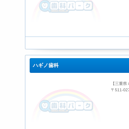
ハギノ歯科
【三重県 
〒511-