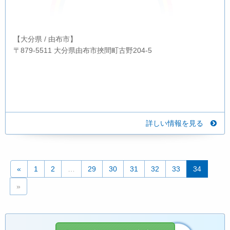
【大分県 / 由布市】
〒879-5511 大分県由布市挾間町古野204-5
詳しい情報を見る
«
1
2
…
29
30
31
32
33
34
»